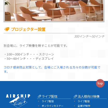
プロジェクター設置
300インチ～50インチ
別会場に、ライブ映像を映すことが可能です。
・100～300インチ・・・スクリーン
・50～60インチ・・・ディスプレイ
コロナ感染防止対策として、会場にご入場される方々の分散が可能で
す。
ライブ配信
法人様向け映像
ライブ配信
ライブ配信
オンラインセミナー
企業VP制作